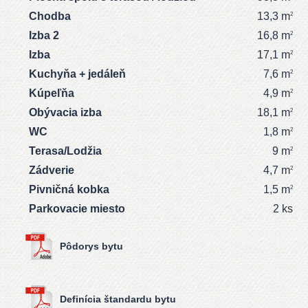
Chodba
13,3 m
2
Izba 2
16,8 m
2
Izba
17,1 m
2
Kuchyňa + jedáleň
7,6 m
2
Kúpeľňa
4,9 m
2
Obývacia izba
18,1 m
2
WC
1,8 m
2
Terasa/Lodžia
9 m
2
Zádverie
4,7 m
2
Pivničná kobka
1,5 m
2
Parkovacie miesto
2 ks
Pôdorys bytu
Definícia štandardu bytu