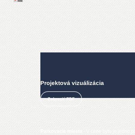
Projektová vizuálizácia
Zobraziť PDF
Parkovacie miesta
- V cene bytu je jedno p