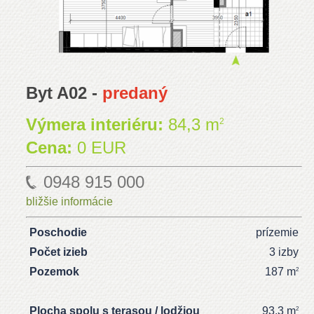
Byt A02 -
predaný
Výmera interiéru:
84,3 m
2
Cena:
0 EUR
0948 915 000
bližšie informácie
Poschodie
prízemie
Počet izieb
3 izby
Pozemok
187 m
2
Plocha spolu s terasou / lodžiou
93,3 m
2