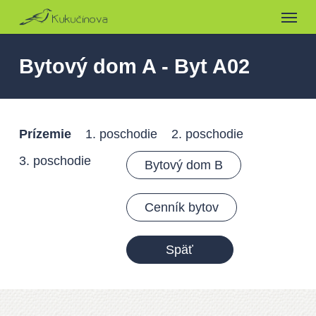
Menu
Skip
to
main
Bytový dom A - Byt A02
content
Prízemie
1. poschodie
2. poschodie
3. poschodie
Bytový dom B
Cenník bytov
Späť