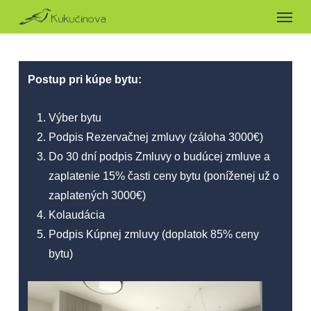
Menu
Skip
to
main
content
Postup pri kúpe bytu:
Výber bytu
Podpis Rezervačnej zmluvy (záloha 3000€)
Do 30 dní podpis Zmluvy o budúcej zmluve a
zaplatenie 15% časti ceny bytu (poníženej už o
zaplatených 3000€)
Kolaudácia
Podpis Kúpnej zmluvy (doplatok 85% ceny
bytu)