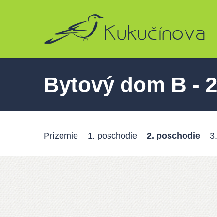
Skip
to
main
content
Bytový dom B - 2
Prízemie
1. poschodie
2. poschodie
3