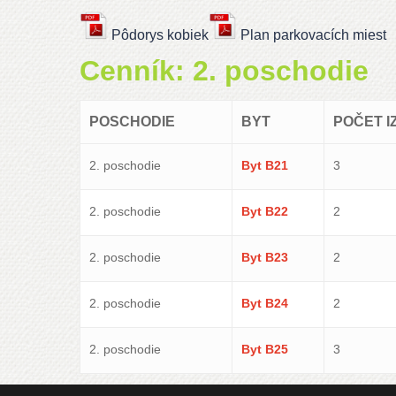
Pôdorys kobiek
Plan parkovacích miest
Cenník: 2. poschodie
POSCHODIE
BYT
POČET I
2. poschodie
Byt B21
3
2. poschodie
Byt B22
2
2. poschodie
Byt B23
2
2. poschodie
Byt B24
2
2. poschodie
Byt B25
3