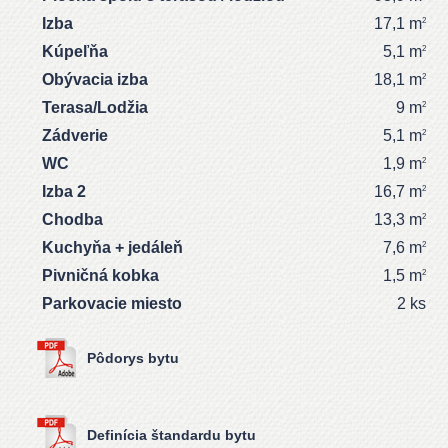
Izba
17,1 m
2
Kúpeľňa
5,1 m
2
Obývacia izba
18,1 m
2
Terasa/Lodžia
9 m
2
Zádverie
5,1 m
2
WC
1,9 m
2
Izba 2
16,7 m
2
Chodba
13,3 m
2
Kuchyňa + jedáleň
7,6 m
2
Pivničná kobka
1,5 m
2
Parkovacie miesto
2 ks
Pôdorys bytu
Definícia štandardu bytu