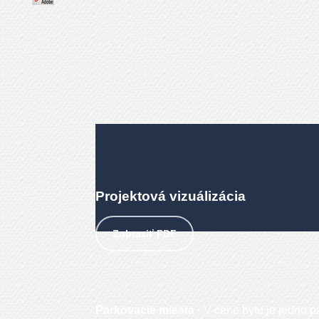
Projektová vizuálizácia
Zobraziť PDF
Parkovacie miesta
- V cene bytu je jedno p