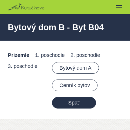
Menu
Skip
to
main
Bytový dom B - Byt B04
content
Prízemie
1. poschodie
2. poschodie
3. poschodie
Bytový dom A
Cenník bytov
Späť