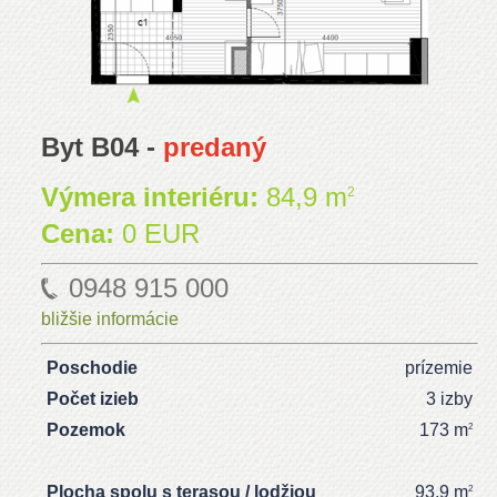
Byt B04 -
predaný
Výmera interiéru:
84,9 m
2
Cena:
0 EUR
0948 915 000
bližšie informácie
Poschodie
prízemie
Počet izieb
3 izby
Pozemok
173 m
2
Plocha spolu s terasou / lodžiou
93,9 m
2